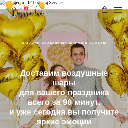
МАГАЗИН ВОЗДУШНЫХ ШАРОВ В АЛМАТЫ
Доставим воздушные
шары
для вашего праздника
всего за 90 минут,
и уже сегодня вы получите
яркие эмоции